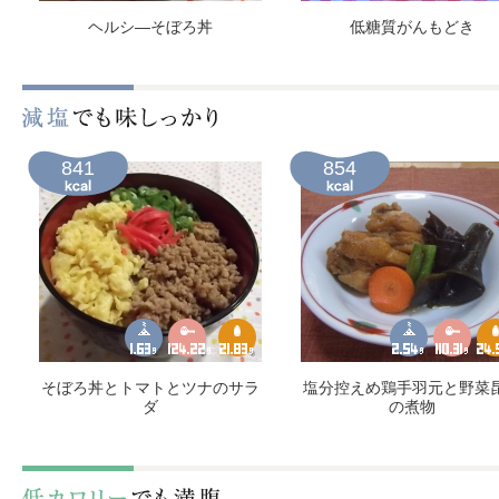
ヘルシ―そぼろ丼
低糖質がんもどき
841
854
そぼろ丼とトマトとツナのサラ
塩分控えめ鶏手羽元と野菜
ダ
の煮物