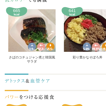
665
641
さばのコチュジャン煮と韓国風
彩り豊かなそぼろ丼
サラダ