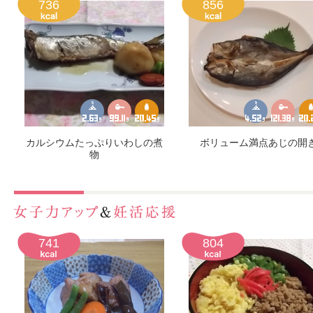
736
856
カルシウムたっぷりいわしの煮
ボリューム満点あじの開
物
741
804