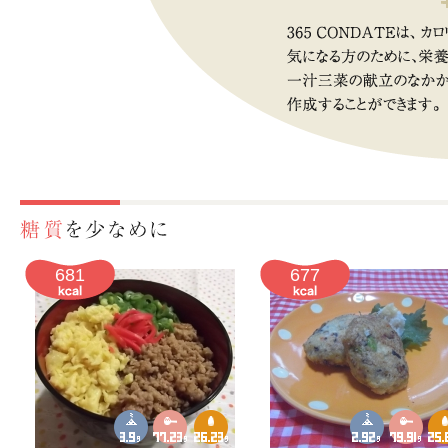
681
677