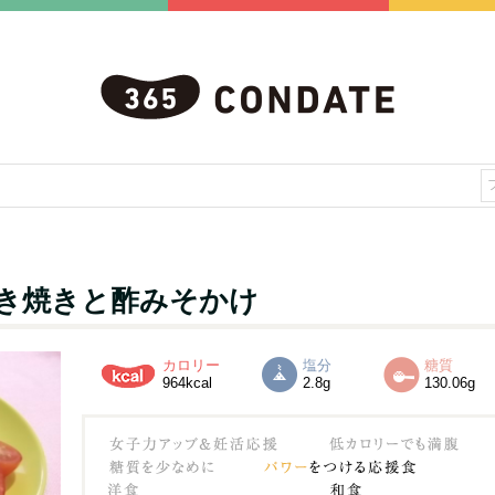
き焼きと酢みそかけ
カロリー
塩分
糖質
964kcal
2.8g
130.06g