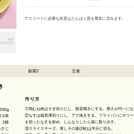
アスリートに必要な良質なたんぱく質を豊富に含みます。
副菜2
主食
き
①鶏むね肉はそぎ切りにし、観音開きにする。厚さが均一にな
200g
②なすは縦長薄切りにし、アク抜きする。フライパンにオリー
0.5本
を切ったなすを炒め、しんなりしたら器に取り出す。
2枚
小さじ
③スライスチーズ、青しその葉(2枚)は半分に切る。