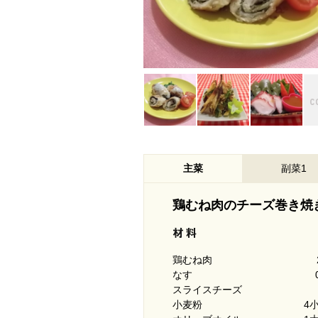
主菜
副菜1
鶏むね肉のチーズ巻き焼
鶏むね肉
なす
スライスチーズ
小麦粉
4