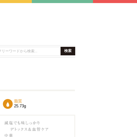
脂質
25.73g