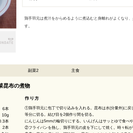
鶏手羽元は煮汁をからめるように煮込むと身離れがよくなり、
す。
副菜2
主食
菜昆布の煮物
①鶏手羽元に包丁で切り込みを入れる。昆布は水(分量外)に戻し
6本
等分に切る。結び目を2個作り間を切る。
10g
にんじんは5mmの輪切りにする。いんげんはサッとゆで食べ
0.3本
2本
②フライパンを熱し、鶏手羽元の皮を下にして焼く。時々転が