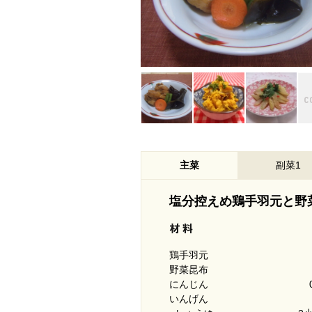
主菜
副菜1
塩分控えめ鶏手羽元と野
鶏手羽元
野菜昆布
にんじん
いんげん