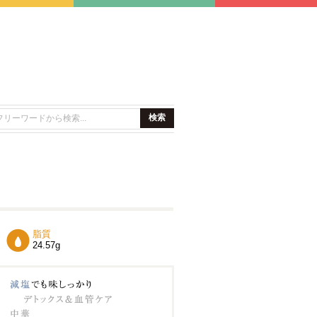
脂質
24.57g