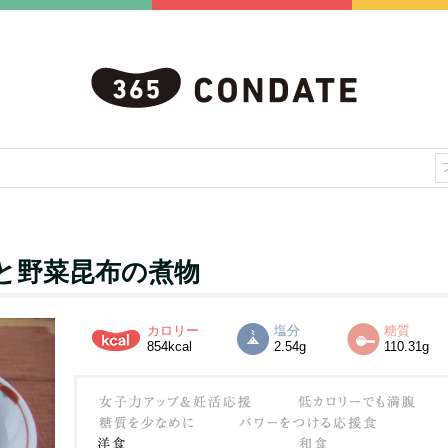
と野菜昆布の煮物
カロリー
塩分
糖質
854kcal
2.54g
110.31g