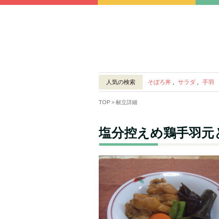
人気の検索
そぼろ丼
,
サラダ
,
手羽
TOP
> 献立詳細
塩分控えめ鶏手羽元