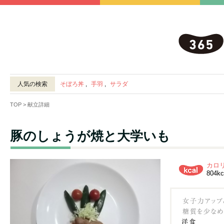
人気の検索
そぼろ丼
,
手羽
,
サラダ
TOP
> 献立詳細
豚のしょうが焼と大学いも
カロ
804kc