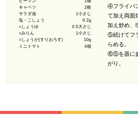
ピーマン
1個
④フライパ
キャベツ
2枚
サラダ油
1小さじ
て加え両面
塩・こしょう
0.2g
加え炒め、
○しょうゆ
0.5大さじ
○みりん
1小さじ
⑤続けてフ
○しょうが(すりおろす)
10g
らめる。
ミニトマト
4個
⑥⑤を器に
がり。