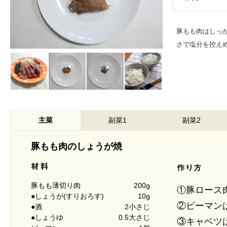
豚もも肉はしっ
さで塩分を控え
主菜
副菜1
副菜2
豚もも肉のしょうが焼
豚もも薄切り肉
200g
①豚ロース
●しょうが(すりおろす)
10g
②ピーマン
●酒
2小さじ
●しょうゆ
0.5大さじ
③キャベツ