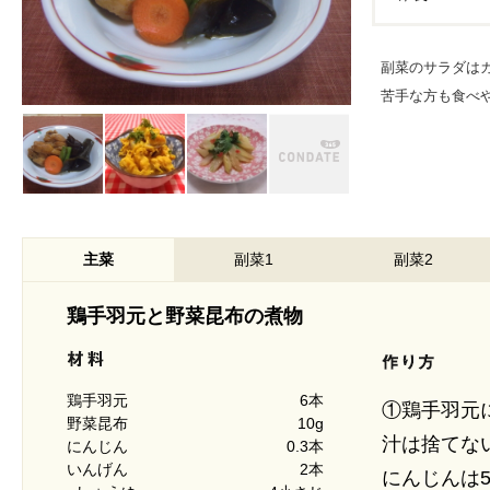
副菜のサラダは
苦手な方も食べ
主菜
副菜1
副菜2
鶏手羽元と野菜昆布の煮物
鶏手羽元
6本
①鶏手羽元
野菜昆布
10g
汁は捨てな
にんじん
0.3本
いんげん
2本
にんじんは