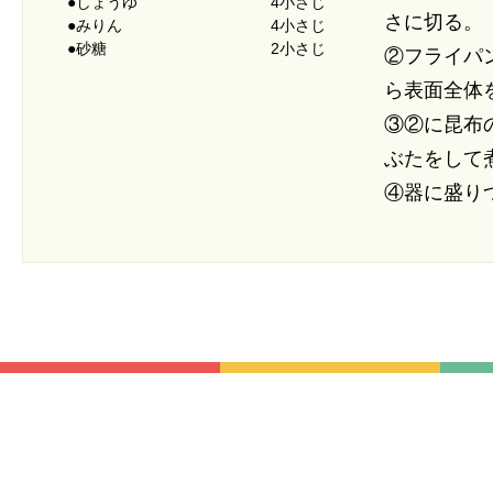
●しょうゆ
4小さじ
さに切る。
●みりん
4小さじ
●砂糖
2小さじ
②フライパ
ら表面全体
③②に昆布
ぶたをして
④器に盛り