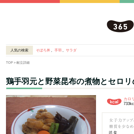
人気の検索
そぼろ丼
,
手羽
,
サラダ
TOP
> 献立詳細
鶏手羽元と野菜昆布の煮物とセロリ
カロ
733kc