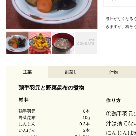
煮汁がなくなる
きますが、梅そ
主菜
副菜1
汁物
鶏手羽元と野菜昆布の煮物
鶏手羽元
8本
①鶏手羽元
野菜昆布
10g
汁は捨てな
にんじん
0.3本
いんげん
2本
にんじんは