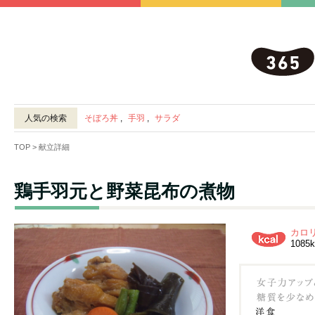
人気の検索
そぼろ丼
,
手羽
,
サラダ
TOP
> 献立詳細
鶏手羽元と野菜昆布の煮物
カロ
1085k