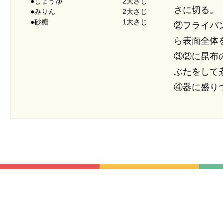
●しょうゆ
2大さじ
さに切る。
●みりん
2大さじ
●砂糖
1大さじ
②フライパ
ら表面全体
③②に昆布
ぶたをして
④器に盛り