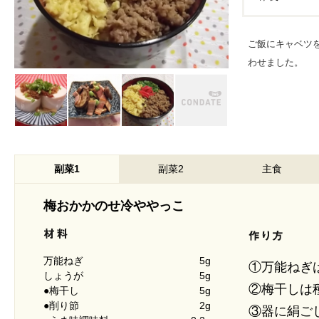
ご飯にキャベツ
わせました。
副菜1
副菜2
主食
梅おかかのせ冷ややっこ
万能ねぎ
5g
①万能ねぎ
しょうが
5g
②梅干しは
●梅干し
5g
●削り節
2g
③器に絹ご