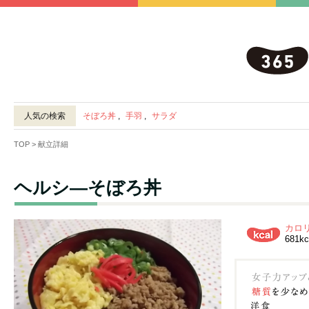
人気の検索
そぼろ丼
,
手羽
,
サラダ
TOP
> 献立詳細
ヘルシ―そぼろ丼
カロ
681kc