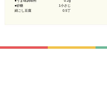
●うま味調味料
0.2g
●砂糖
1小さじ
絹ごし豆腐
0.5丁