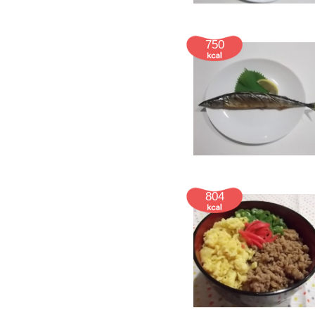
750
804