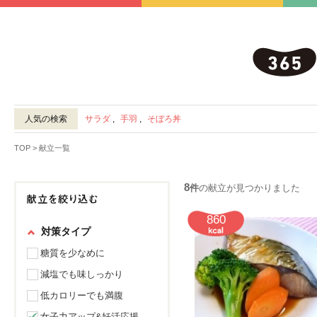
人気の検索
サラダ
,
手羽
,
そぼろ丼
TOP
> 献立一覧
8
件
の献立が見つかりました
860
対策タイプ
糖質を少なめに
減塩でも味しっかり
低カロリーでも満腹
女子力アップ&妊活応援