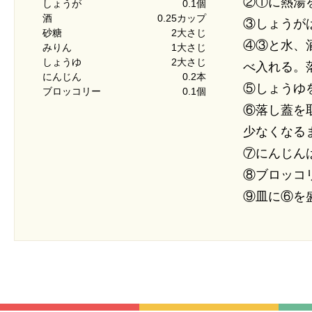
②①に熱湯
しょうが
0.1個
酒
0.25カップ
③しょうが
砂糖
2大さじ
④③と水、
みりん
1大さじ
しょうゆ
2大さじ
べ入れる。
にんじん
0.2本
⑤しょうゆ
ブロッコリー
0.1個
⑥落し蓋を
少なくなる
⑦にんじん
⑧ブロッコ
⑨皿に⑥を