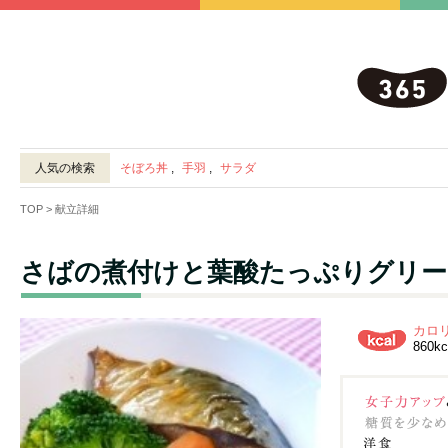
人気の検索
そぼろ丼
,
手羽
,
サラダ
TOP
> 献立詳細
さばの煮付けと葉酸たっぷりグリー
カロ
860kc