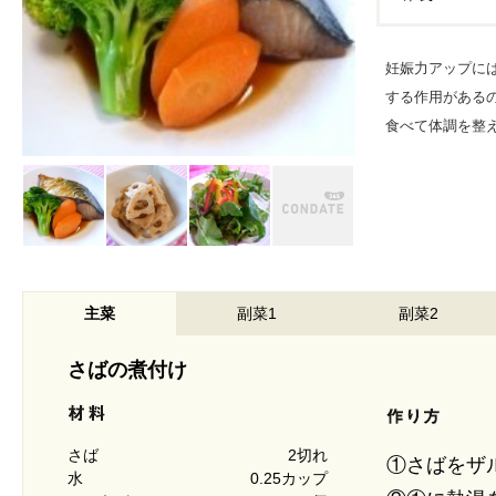
妊娠力アップに
する作用がある
食べて体調を整
主菜
副菜1
副菜2
さばの煮付け
さば
2切れ
①さばをザ
水
0.25カップ