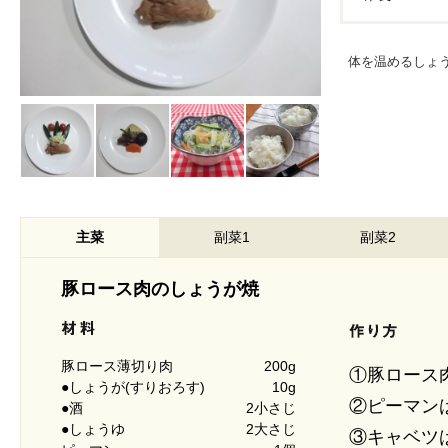
体を温めるしょ
主菜
副菜1
副菜2
豚ロース肉のしょうが焼
豚ロース薄切り肉
200g
①豚ロース
●しょうが(すりおろす)
10g
②ピーマン
●酒
2小さじ
●しょうゆ
2大さじ
③キャベツ