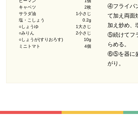
ピーマン
1個
④フライパ
キャベツ
2枚
サラダ油
1小さじ
て加え両面
塩・こしょう
0.2g
加え炒め、
○しょうゆ
1大さじ
○みりん
2小さじ
⑤続けてフ
○しょうが(すりおろす)
10g
らめる。
ミニトマト
4個
⑥⑤を器に
がり。