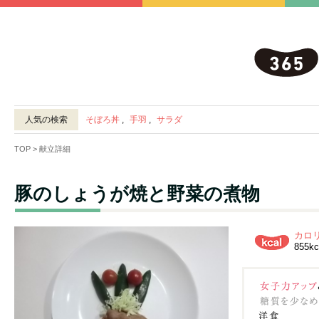
人気の検索
そぼろ丼
,
手羽
,
サラダ
TOP
> 献立詳細
豚のしょうが焼と野菜の煮物
カロ
855kc