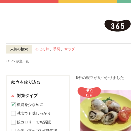
人気の検索
そぼろ丼
,
手羽
,
サラダ
TOP
> 献立一覧
8
件
の献立が見つかりました
691
対策タイプ
糖質を少なめに
減塩でも味しっかり
低カロリーでも満腹
女子力アップ&妊活応援