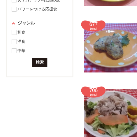
パワーをつける応援食
ジャンル
677
和食
洋食
中華
706