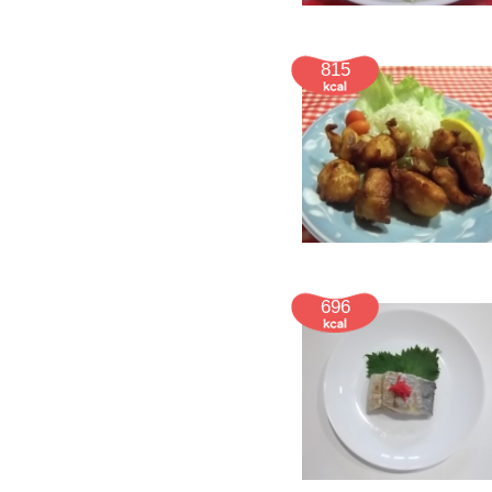
815
696