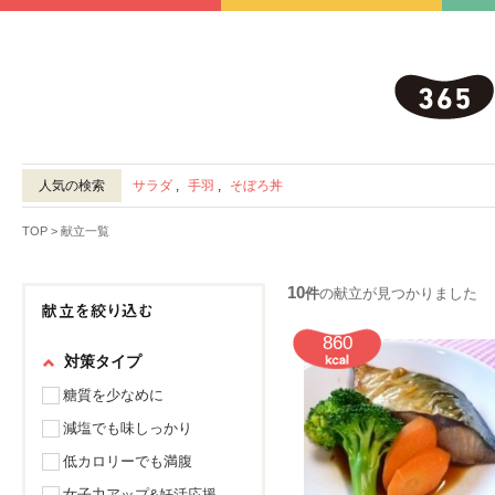
人気の検索
サラダ
,
手羽
,
そぼろ丼
TOP
> 献立一覧
10
件
の献立が見つかりました
860
対策タイプ
糖質を少なめに
減塩でも味しっかり
低カロリーでも満腹
女子力アップ&妊活応援