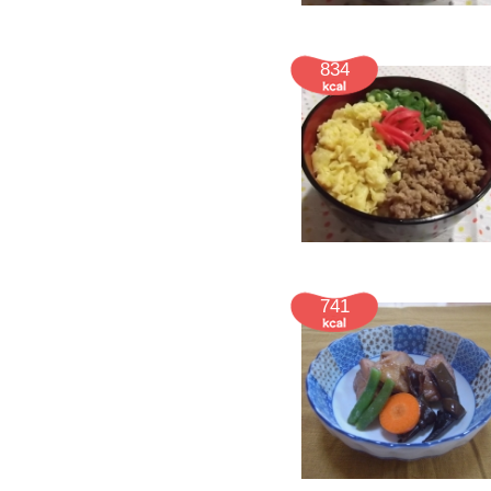
834
741