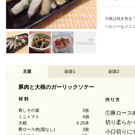
大根は焼き色を
ヘルシーなメニ
主菜
副菜1
副菜2
豚肉と大根のガーリックソテー
青しその葉
2枚
①豚ロース
ミニトマト
4個
切り柔らか
大根
0.25本
豚ロース肉(脂なし)
2枚
小口切りに