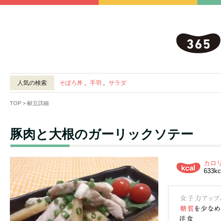
人気の検索
そぼろ丼
,
手羽
,
サラダ
TOP
> 献立詳細
豚肉と大根のガーリックソテー
カロ
633kc