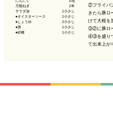
にんにく
10g
②フライパ
万能ねぎ
2本
サラダ油
1小さじ
きたら豚ロ
●オイスターソース
1小さじ
けて大根を
●しょうゆ
2小さじ
●酒
1小さじ
③②に豚ロ
●砂糖
1小さじ
④③を盛り
て出来上が