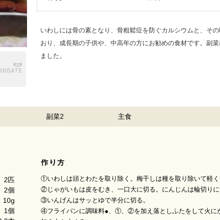
いわしには骨の素となり、骨粗鬆症を防ぐカルシウムと、その
おり、成長期の子供や、中高年の方にお勧めの食材です。副菜
ました。
副菜2
主食
①いわしは頭とわたを取り除く。梅干しは種を取り除いて軽く
2匹
②じゃがいもは皮をむき、一口大に切る。にんじんは輪切りに
2個
③いんげんはサッとゆで半分に切る。
10g
1個
④フライパンに調味料●、①、②を加え落としふたをして火に