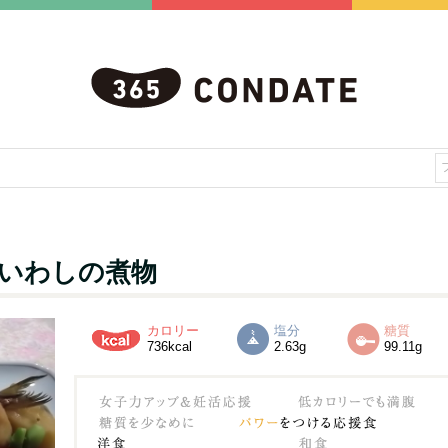
いわしの煮物
カロリー
塩分
糖質
736kcal
2.63g
99.11g